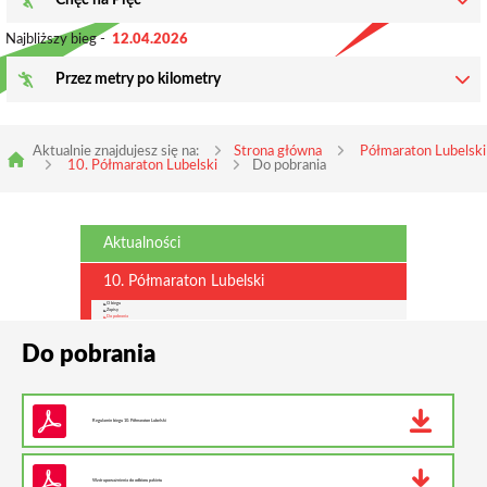
Chęć na Pięć
Najbliższy bieg -
12.04.2026
Przez metry po kilometry
Aktualnie znajdujesz się na:
Strona główna
Półmaraton Lubelski
10. Półmaraton Lubelski
Do pobrania
Aktualności
10. Półmaraton Lubelski
O biegu
Zapisy
Do pobrania
Do pobrania
Regulamin biegu 10. Półmaraton Lubelski
Wzór upoważnienia do odbioru pakietu