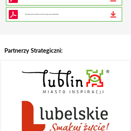
Wzór zgody rodzica/opiekuna na udział w biegu osoby niepełnoletniej
Partnerzy Strategiczni: