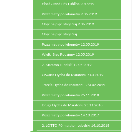
Finał Grand Prix Lublina 2018/19
Przez metry po kilometry 9.06.2019
Chęć na pięć Stary Gaj 9.06.2019
Chęć na pięć Stary Gaj
Przez metry po kilometry 12.05.2019
Wielki Bieg Rodzinny 12.05.2019
7. Maraton Lubelski 12.05.2019
Czwarta Dycha do Maratonu 7.04.2019
Trzecia Dycha do Maratonu 2/3.02.2019
Przez metry po kilometry 25.11.2018
Druga Dycha do Maratonu 25.11.2018
Przez metry po kilometry 14.10.2017
2. LOTTO Półmaraton Lubelski 14.10.2018