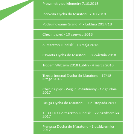
Przez metry po kilometry 7.10.2018
Pierwsza Dycha do Maratonu 7.10.2018
Podsumowanie Grand Prix Lublina 2017/18
Chęć na pięć - 10 czerwca 2018
6. Maraton Lubelski - 13 maja 2018
Czwarta Dycha do Maratonu - 8 kwietnia 2018
Tropem Wilczym 2018 Lublin - 4 marca 2018
Trzecia (nocna) Dycha do Maratonu - 17/18
lutego 2018
Chęć na pięć - Węglin Południowy - 17 grudnia
2017
Druga Dycha do Maratonu - 19 listopada 2017
1. LOTTO Półmaraton Lubelski - 22 października
2017
Pierwsza Dycha do Maratonu - 1 października
2017