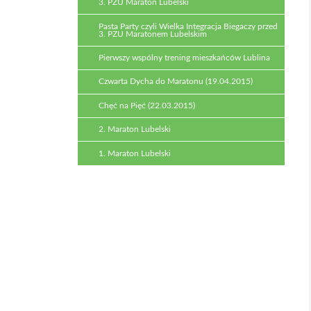
3. PZU Maraton Lubelski
Pasta Party czyli Wielka Integracja Biegaczy przed
3. PZU Maratonem Lubelskim
Pierwszy wspólny trening mieszkańców Lublina
Czwarta Dycha do Maratonu (19.04.2015)
Chęć na Pięć (22.03.2015)
2. Maraton Lubelski
1. Maraton Lubelski