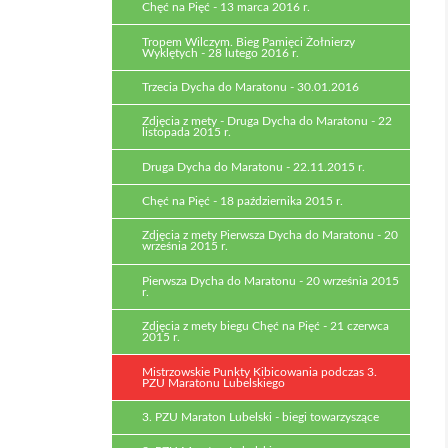
Chęć na Pięć - 13 marca 2016 r.
Tropem Wilczym. Bieg Pamięci Żołnierzy
Wyklętych - 28 lutego 2016 r.
Trzecia Dycha do Maratonu - 30.01.2016
Zdjęcia z mety - Druga Dycha do Maratonu - 22
listopada 2015 r.
Druga Dycha do Maratonu - 22.11.2015 r.
Chęć na Pięć - 18 października 2015 r.
Zdjęcia z mety Pierwsza Dycha do Maratonu - 20
września 2015 r.
Pierwsza Dycha do Maratonu - 20 września 2015
r.
Zdjęcia z mety biegu Chęć na Pięć - 21 czerwca
2015 r.
Mistrzowskie Punkty Kibicowania podczas 3.
PZU Maratonu Lubelskiego
3. PZU Maraton Lubelski - biegi towarzyszące