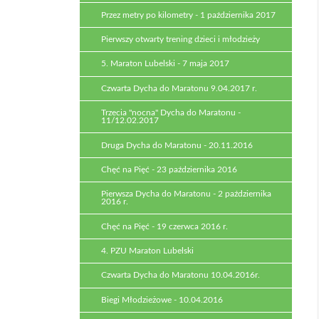
Przez metry po kilometry - 1 października 2017
Pierwszy otwarty trening dzieci i młodzieży
5. Maraton Lubelski - 7 maja 2017
Czwarta Dycha do Maratonu 9.04.2017 r.
Trzecia "nocna" Dycha do Maratonu -
11/12.02.2017
Druga Dycha do Maratonu - 20.11.2016
Chęć na Pięć - 23 października 2016
Pierwsza Dycha do Maratonu - 2 października
2016 r.
Chęć na Pięć - 19 czerwca 2016 r.
4. PZU Maraton Lubelski
Czwarta Dycha do Maratonu 10.04.2016r.
Biegi Młodzieżowe - 10.04.2016