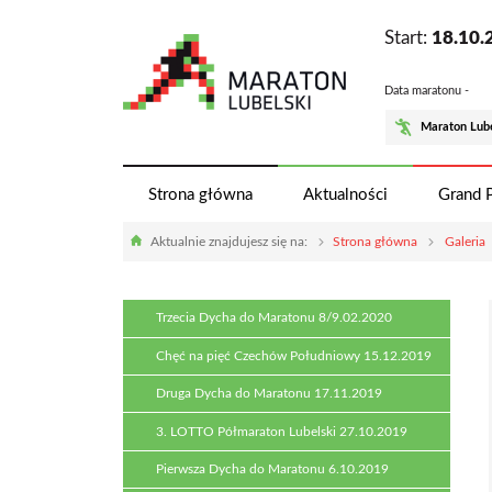
Start:
18.10.
Data maratonu -
Maraton Lube
Strona główna
Aktualności
Grand P
Aktualnie znajdujesz się na:
Strona główna
Galeria
Trzecia Dycha do Maratonu 8/9.02.2020
Chęć na pięć Czechów Południowy 15.12.2019
Druga Dycha do Maratonu 17.11.2019
3. LOTTO Półmaraton Lubelski 27.10.2019
Pierwsza Dycha do Maratonu 6.10.2019