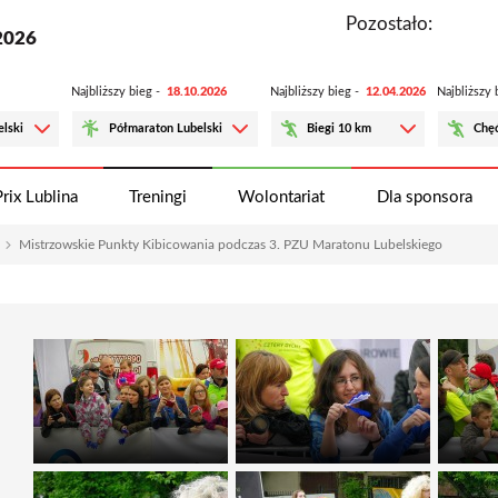
Pozostało:
2026
Najbliższy bieg -
18.10.2026
Najbliższy bieg -
12.04.2026
Najbliższy
lski
Półmaraton Lubelski
Biegi 10 km
Chęć
rix Lublina
Treningi
Wolontariat
Dla sponsora
Mistrzowskie Punkty Kibicowania podczas 3. PZU Maratonu Lubelskiego