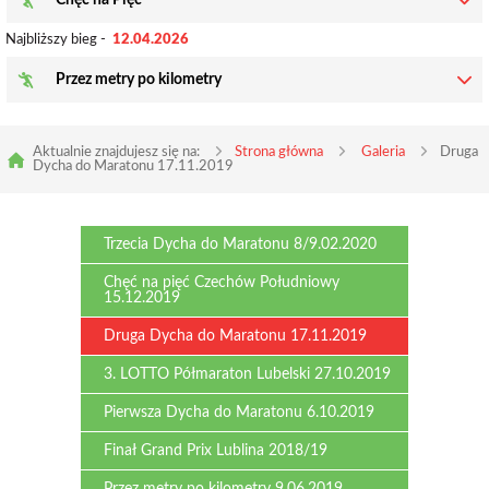
Chęć na Pięć
Najbliższy bieg -
12.04.2026
Przez metry po kilometry
Aktualnie znajdujesz się na:
Strona główna
Galeria
Druga
Dycha do Maratonu 17.11.2019
Trzecia Dycha do Maratonu 8/9.02.2020
Chęć na pięć Czechów Południowy
15.12.2019
Druga Dycha do Maratonu 17.11.2019
3. LOTTO Półmaraton Lubelski 27.10.2019
Pierwsza Dycha do Maratonu 6.10.2019
Finał Grand Prix Lublina 2018/19